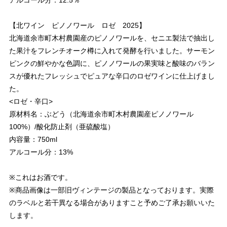
【北ワイン ピノノワール ロゼ 2025】
北海道余市町木村農園産のピノノワールを、セニエ製法で抽出し
た果汁をフレンチオーク樽に入れて発酵を行いました。サーモン
ピンクの鮮やかな色調に、ピノノワールの果実味と酸味のバラン
スが優れたフレッシュでピュアな辛口のロゼワインに仕上げまし
た。
<ロゼ・辛口>
原材料名：ぶどう（北海道余市町木村農園産ピノノワール
100%）/酸化防止剤（亜硫酸塩）
内容量：750ml
アルコール分：13%
※これはお酒です。
※商品画像は一部旧ヴィンテージの製品となっております。実際
のラベルと若干異なる場合がありますこと予めご了承お願いいた
します。