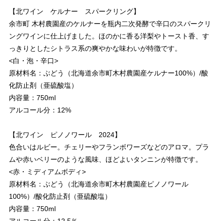
【北ワイン ケルナー スパークリング】
余市町 木村農園産のケルナーを瓶内二次発酵で辛口のスパークリ
ングワインに仕上げました。ほのかに香る洋梨やトースト香、す
っきりとしたシトラス系の爽やかな味わいが特徴です。
<白・泡・辛口>
原材料名：ぶどう（北海道余市町木村農園産ケルナー100%）/酸
化防止剤（亜硫酸塩）
内容量：750ml
アルコール分：12%
【北ワイン ピノノワール 2024】
色合いはルビー。チェリーやフランボワーズなどのアロマ。プラ
ムや赤いベリーのような風味、ほどよいタンニンが特徴です。
<赤・ミディアムボディ>
原材料名：ぶどう（北海道余市町木村農園産ピノノワール
100%）/酸化防止剤（亜硫酸塩）
内容量：750ml
アルコール分：12.5％