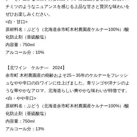
チミツのようなニュアンスを感じる上品な甘さと贅沢な味わいを
ぜひお楽しみください。
<白・甘口>
原材料名：ぶどう（北海道余市町木村農園産ケルナー100%）/酸
化防止剤（亜硫酸塩）
内容量：750ml
アルコール分：10%
【北ワイン ケルナ― 2024】
余市町 木村農園産の樹齢およそ25～35年のケルナーをフレッシ
ュなやや辛口の白ワインに仕上げました。青リンゴや洋ナシのよ
うな華やかなアロマ、北海道らしい爽やかな味わいが特徴です。
<白・やや辛口>
原材料名：ぶどう（北海道余市町木村農園産ケルナー100%）/酸
化防止剤（亜硫酸塩）
内容量：750ml
アルコール分：13%