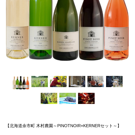
【北海道余市町 木村農園～PINOTNOIR×KERNERセット～】