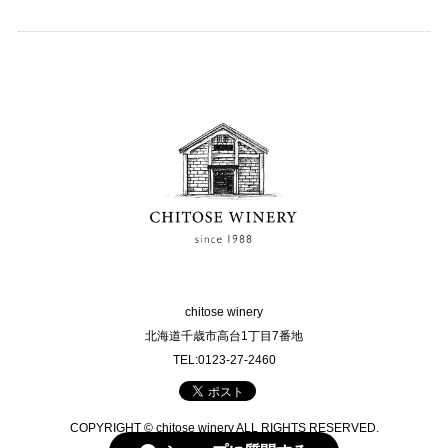
chitose winery
北海道千歳市高台1丁目7番地
TEL:0123-27-2460
COPYRIGHT © chitose winery ALL RIGHTS RESERVED.